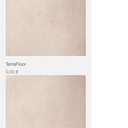
TerraFloor
Preis
0,00 €