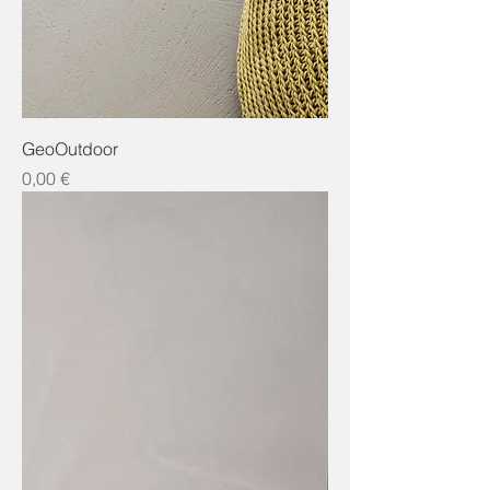
GeoOutdoor
Preis
0,00 €