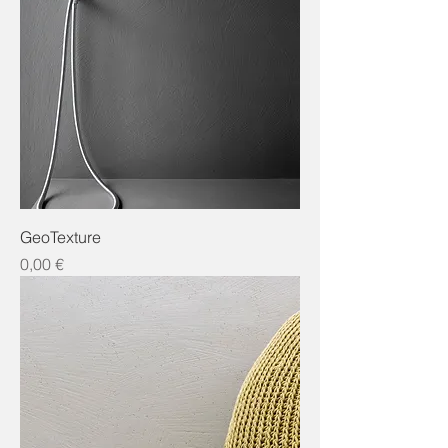
GeoTexture
Preis
0,00 €