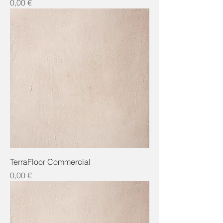
Preis
0,00 €
TerraFloor Commercial
Preis
0,00 €