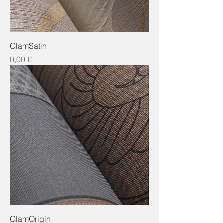
GlamSatin
Preis
0,00 €
GlamOrigin