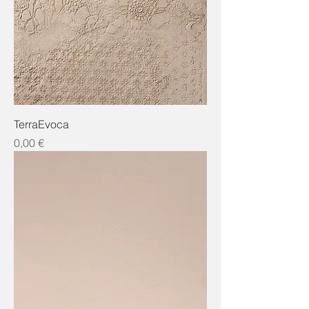
TerraEvoca
Preis
0,00 €