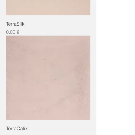
TerraSilk
Preis
0,00 €
TerraCalix