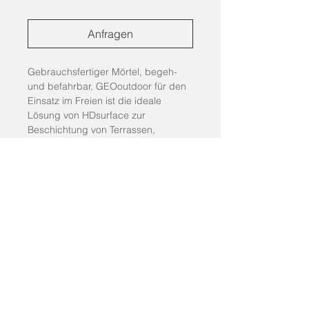
Anfragen
Gebrauchsfertiger Mörtel, begeh- 
und befahrbar, GEOoutdoor für den 
Einsatz im Freien ist die ideale 
Lösung von HDsurface zur 
Beschichtung von Terrassen, 
Gehwegen und Poolrandbereichen 
im privaten und öffentlichen Umfeld. 
Ein Einkomponentenprodukt, das 
eine einfache Anwendung mit hoher 
mechanischer Festigkeit verbindet: 
Er ist atmungsaktiv, witterungs- und 
temperaturbeständig, 
wasserundurchlässig und rutschfest.
© 2025 STUDIO BETON². All rights reserved.