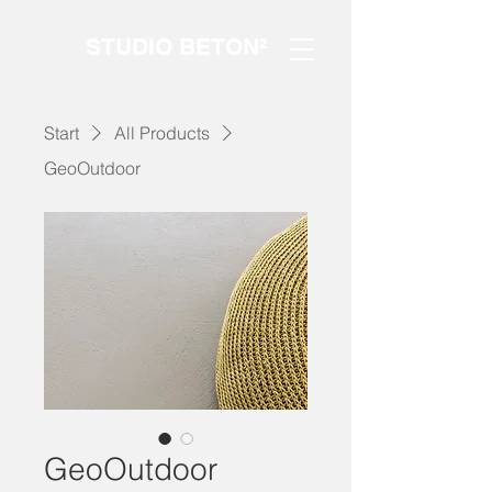
STUDIO BETON²
Start
All Products
GeoOutdoor
GeoOutdoor