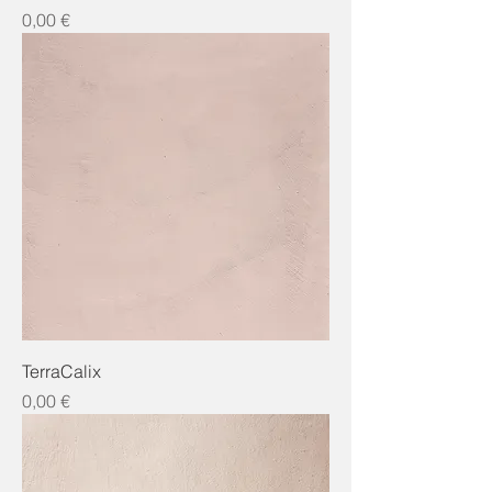
Preis
0,00 €
TerraCalix
Preis
0,00 €