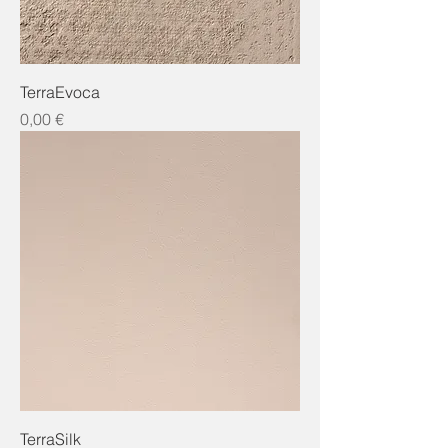
TerraEvoca
Preis
0,00 €
TerraSilk