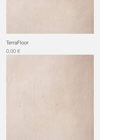
TerraFloor
Preis
0,00 €