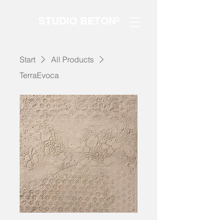
STUDIO BETON²
Start
All Products
TerraEvoca