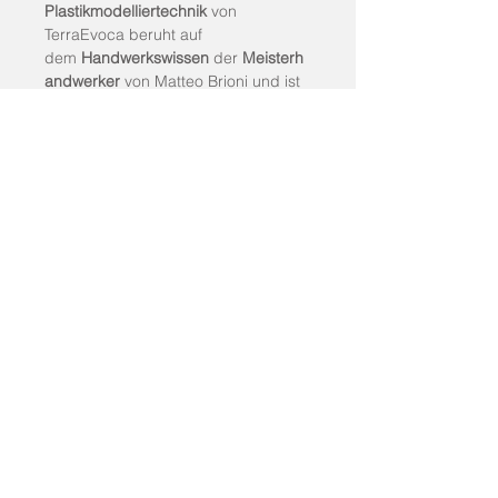
Plastikmodelliertechnik
 von 
TerraEvoca beruht auf 
dem 
Handwerkswissen
 der 
Meisterh
andwerker
 von Matteo Brioni und ist 
wahrhaftig exklusiv. Jede 
Anwendung dieser Dekoration 
ist 
maßgeschneidert
, was jede 
Oberfläche unnachahmlich und 
dennoch immer wunderbar macht.
TerraEvoca
 eignet sich 
hervorragend für die 
Beschichtung 
von vertikalen Innenflächen
 und 
kann direkt auf 
Wände
, fertige 
Grobputze und 
Platten
 aufgetragen 
werden, die 
nicht in direktem 
Kontakt mit Wasser und/oder 
aufsteigender Feuchtigkeit
 stehen.
© 2025 STUDIO BETON². All rights reserved.