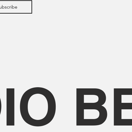
ubscribe
IO B