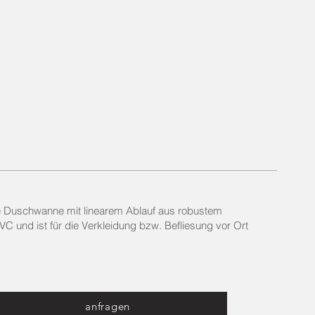
e
Duschwanne mit linearem Ablauf aus robustem
C und ist für die Verkleidung bzw. Befliesung vor Ort
anfragen