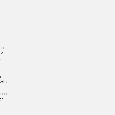
auf
io
.
n
eite.
auch
ch